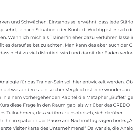
ärken und Schwächen. Eingangs sei erwähnt, dass jede Stärk
ehrt, je nach Situation oder Kontext. Wichtig ist es sich di
. Wenn ich mich als Trainer*in eher dazu verführen lasse i
ilt es darauf selbst zu achten. Man kann das aber auch der 
 dass nicht zu viel diskutiert wird und damit der Faden verlo
Analogie für das Trainer-Sein soll hier entwickelt werden. O
endetwas anderes, ein solcher Vergleich ist eine wunderbare
tte in einem vorhergehenden Kapitel die Metapher „Buffet“ ge
r Kurs diese Frage in den Raum gab, als wir über das CREDO
es Teilnehmers, dass sei ihm zu esoterisch, sich darüber
 ihn in später in der Pause am Nachmittag sagen hörte: „A
 erste Visitenkarte des Unternehmens!“ Da war sie, die Analo