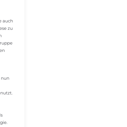
e auch
ese zu
n
Gruppe
ren
b nun
nutzt.
ls
gie.