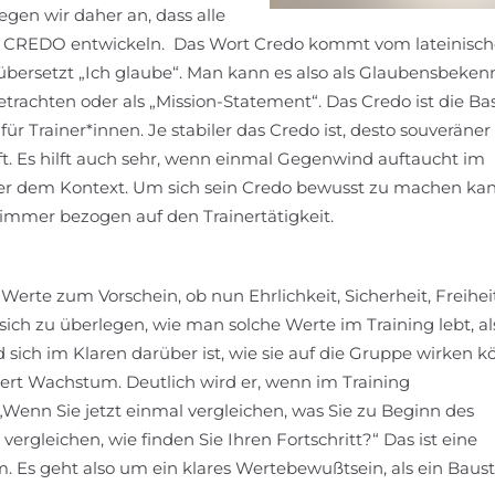
gen wir daher an, dass alle
CREDO entwickeln. Das Wort Credo kommt vom lateinisc
 übersetzt „Ich glaube“. Man kann es also als Glaubensbeken
trachten oder als „Mission-Statement“. Das Credo ist die Bas
ür Trainer*innen. Je stabiler das Credo ist, desto souveräner
t. Es hilft auch sehr, wenn einmal Gegenwind auftaucht im
oder dem Kontext. Um sich sein Credo bewusst zu machen ka
 immer bezogen auf den Trainertätigkeit.
Werte zum Vorschein, ob nun Ehrlichkeit, Sicherheit, Freihei
r sich zu überlegen, wie man solche Werte im Training lebt, al
 sich im Klaren darüber ist, wie sie auf die Gruppe wirken k
rt Wachstum. Deutlich wird er, wenn im Training
„Wenn Sie jetzt einmal vergleichen, was Sie zu Beginn des
vergleichen, wie finden Sie Ihren Fortschritt?“ Das ist eine
. Es geht also um ein klares Wertebewußtsein, als ein Baus