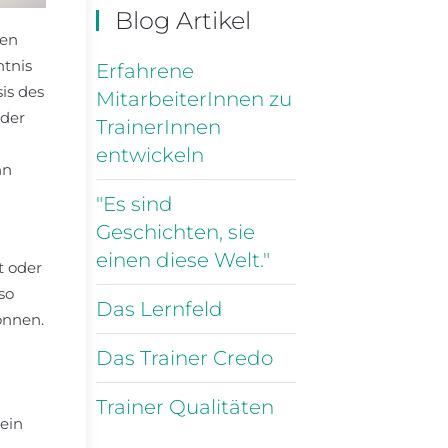
Blog Artikel
hen
ntnis
Erfahrene
is des
MitarbeiterInnen zu
 der
TrainerInnen
entwickeln
nn
"Es sind
Geschichten, sie
einen diese Welt."
t oder
so
Das Lernfeld
önnen.
Das Trainer Credo
Trainer Qualitäten
tein