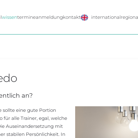
l
wissen
termine
anmeldung
kontakt
international
regiona
redo
entlich an?
sollte eine gute Portion
o für alle Trainer, egal, welche
 Die Auseinandersetzung mit
ner stabilen Persönlichkeit. In