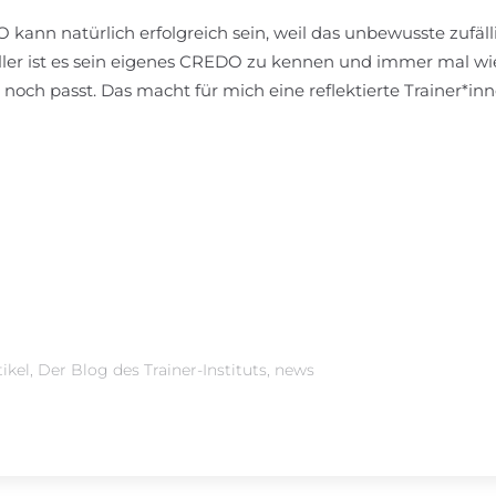
kann natürlich erfolgreich sein, weil das unbewusste zufäll
oneller ist es sein eigenes CREDO zu kennen und immer mal w
s noch passt. Das macht für mich eine reflektierte Trainer*in
tikel
,
Der Blog des Trainer-Instituts
,
news