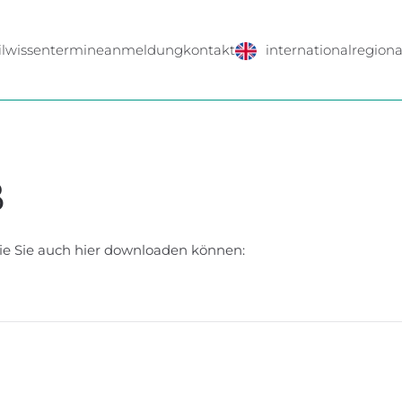
l
wissen
termine
anmeldung
kontakt
international
regiona
B
ie Sie auch hier downloaden können: